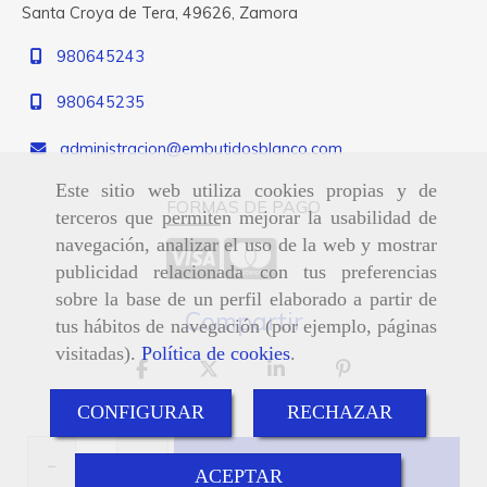
Santa Croya de Tera,
49626,
Zamora
980645243
980645235
administracion
embutidosblanco.com
Este sitio web utiliza cookies propias y de
FORMAS DE PAGO
terceros que permiten mejorar la usabilidad de
navegación, analizar el uso de la web y mostrar
publicidad relacionada con tus preferencias
sobre la base de un perfil elaborado a partir de
Compartir
tus hábitos de navegación (por ejemplo, páginas
visitadas).
Política de cookies
.
CONFIGURAR
RECHAZAR
-
+
Añadir
ACEPTAR